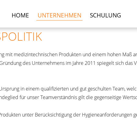
Navigation
HOME
UNTERNEHMEN
SCHULUNG
überspringen
POLITIK
ung mit medizintechnischen Produkten und einem hohen Maß an Z
 Gründung des Unternehmens im Jahre 2011 spiegelt sich das V
 Ursprung in einem qualifizierten und gut geschulten Team, welc
ndeglied für unser Teamverständnis gilt die gegenseitige Werts
odukten unter Berücksichtigung der Hygieneanforderungen ge